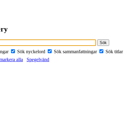
ery
ingar
Sök nyckelord
Sök sammanfattningar
Sök titlar
arkera alla
Spegelvänd