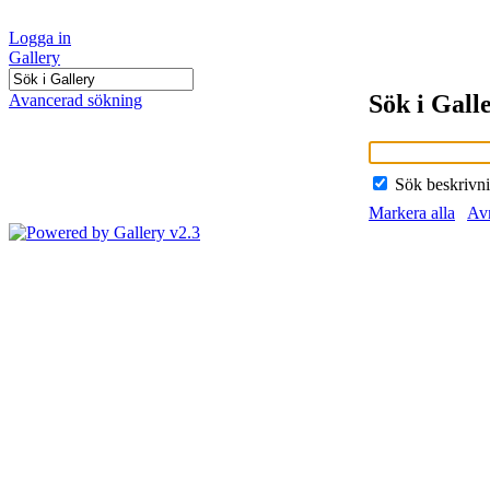
Logga in
Gallery
Sök i Gall
Avancerad sökning
Sök beskrivn
Markera alla
Avm