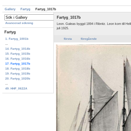
Gallery
Fartyg
Fartyg_1017b
Fartyg_1017b
Avancerad sökning
Leon. Galeas byggd 1894 i Ribnitz. Leon kom till Hell
juli 1925.
Fartyg
1. Fartyg_1001b
första
föregående
...
14. Fartyg_1014b
15. Fartyg_1015b
16. Fartyg_1016b
17. Fartyg_1017b
18. Fartyg_1018b
19. Fartyg_1019b
20. Fartyg_1020b
...
49. HHF_0622A