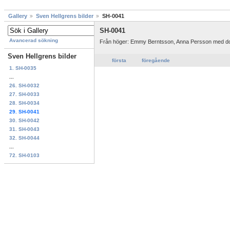
Gallery
Sven Hellgrens bilder
SH-0041
SH-0041
Avancerad sökning
Från höger: Emmy Berntsson, Anna Persson med dotte
Sven Hellgrens bilder
första
föregående
1. SH-0035
...
26. SH-0032
27. SH-0033
28. SH-0034
29. SH-0041
30. SH-0042
31. SH-0043
32. SH-0044
...
72. SH-0103